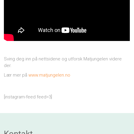
Sving deg inn på nettsidene og utforsk Matjungelen videre
der.
Lær mer på
www.matjungelen.no
[instagram-feed feed=3]
Kontakt