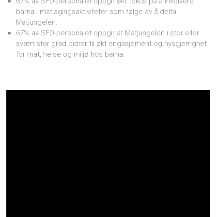
67% av SFO-personalet oppgir økt fokus på å involvere
barna i matlagingsaktiviteter som følge av å delta i
Matjungelen.
67% av SFO-personalet oppgir at Matjungelen i stor eller
svært stor grad bidrar til økt engasjement og nysgjerrighet
for mat, helse og miljø hos barna.