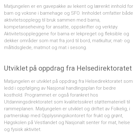
Matjungelen er en gavepakke av lekent og lærerikt innhold for
barn og voksne i barnehage og SFO. Innholdet omfatter både
aktivitetsopplegg til bruk sammen med barna,
kompetanseheving for ansatte, oppskrifter og verktøy.
Aktivitetsoppleggene for barna er lekpreget og fleksible og
dekker områder som mat fra jord til bord, matkultur, mat- og
måltidsglede, matmot og mat i sesong.
Utviklet på oppdrag fra Helsedirektoratet
Matjungelen er utviklet på oppdrag fra Helsedirektoratet som
ledd i oppfølging av Nasjonal handlingsplan for bedre
kosthold. Programmet er også forankret hos
Utdanningsdirektoratet som kvalitetssikret støttemateriell til
rammeplanen. Matjungelen er utviklet og driftet av Folkelig, i
partnerskap med Opplysningskontoret for frukt og grønt,
Høgskolen på Vestlandet og Nasjonalt senter for mat, helse
og fysisk aktivitet.