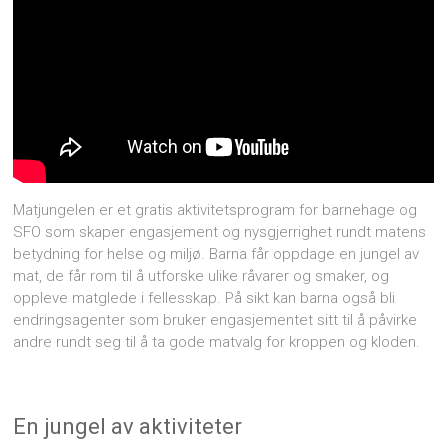
Matjungelen er et gratis aktivitetsprogram for barnehage og
SFO som skaper engasjement og nysgjerrighet rundt matens
betydning for helse og miljø. Barna får oppdage en jungel av
mat, de får rom til å utforske ulike råvarer og smaker, og
oppleve matglede i fellesskap. På sikt kan barna også bli
endringsagenter som bruker engasjementet sitt til å påvirke
andre rundt seg til å ta gode matvalg for kroppen og kloden.
En jungel av aktiviteter