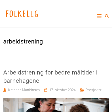
Skip
to
Folkelig
content
Lekne
løsninger
på
viktige
arbeidstrening
samfunnsutfordringer
Arbeidstrening for bedre måltider i
barnehagene
Kathrine Marthinsen
17. oktober 2024
Prosjekter