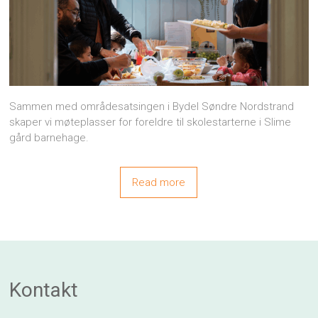
Sammen med områdesatsingen i Bydel Søndre Nordstrand
skaper vi møteplasser for foreldre til skolestarterne i Slime
gård barnehage.
Read more
Kontakt