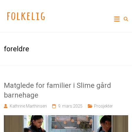
Skip
to
Folkelig
content
Lekne
løsninger
på
viktige
foreldre
samfunnsutfordringer
Matglede for familier i Slime gård
barnehage
Kathrine Marthinsen
9. mars 2025
Prosjekter