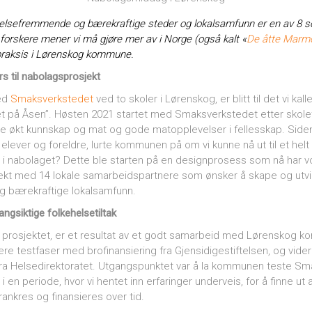
helsefremmende og bærekraftige steder og lokalsamfunn er en av 8 s
forskere mener vi må gjøre mer av i Norge (også kalt «
De åtte Marmo
i praksis i Lørenskog kommune.
rs til nabolagsprosjekt
ed
Smaksverkstedet
ved to skoler i Lørenskog, er blitt til det vi kalle
t på Åsen”. Høsten 2021 startet med Smaksverkstedet etter skoleti
de økt kunnskap og mat og gode matopplevelser i fellesskap. Siden
 elever og foreldre, lurte kommunen på om vi kunne nå ut til et helt 
til i nabolaget? Dette ble starten på en designprosess som nå har vok
jekt med 14 lokale samarbeidspartnere som ønsker å skape og utvi
 bærekraftige lokalsamfunn.
angsiktige folkehelsetiltak
v prosjektet, er et resultat av et godt samarbeid med Lørenskog k
lere testfaser med brofinansiering fra Gjensidigestiftelsen, og v
 fra Helsedirektoratet. Utgangspunktet var å la kommunen teste S
 i en periode, hvor vi hentet inn erfaringer underveis, for å finne u
rankres og finansieres over tid.