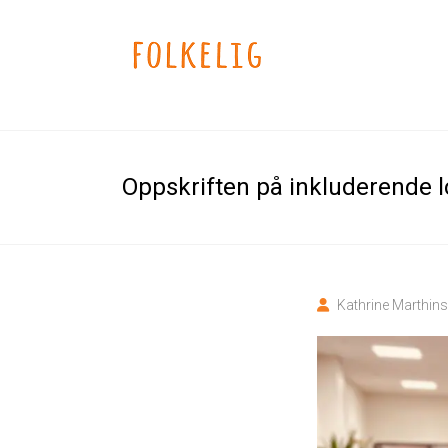
Skip
to
Folkelig
content
Lekne
løsninger
på
viktige
samfunnsutfordringer
Oppskriften på inkluderende
Kathrine Marthin