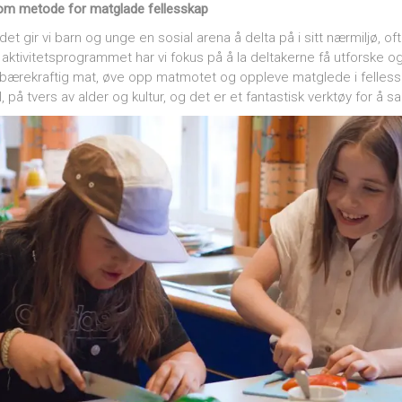
m metode for matglade fellesskap
gir vi barn og unge en sosial arena å delta på i sitt nærmiljø, ofte
. I aktivitetsprogrammet har vi fokus på å la deltakerne få utforske
bærekraftig mat, øve opp matmotet og oppleve matglede i fellessk
il, på tvers av alder og kultur, og det er et fantastisk verktøy for å s