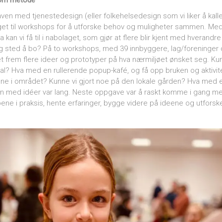
som metode
aven med tjenestedesign (eller folkehelsedesign som vi liker å kal
aget til workshops for å utforske behov og muligheter sammen. M
 kan vi få til i nabolaget, som gjør at flere blir kjent med hverandr
elig sted å bo? På to workshops, med 39 innbyggere, lag/foreninger 
frem flere ideer og prototyper på hva nærmiljøet ønsket seg. Ku
val? Hva med en rullerende popup-kafé, og få opp bruken og aktivit
ene i området? Kunne vi gjort noe på den lokale gården? Hva med e
n med idéer var lang. Neste oppgave var å raskt komme i gang me
pene i praksis, hente erfaringer, bygge videre på ideene og utfors