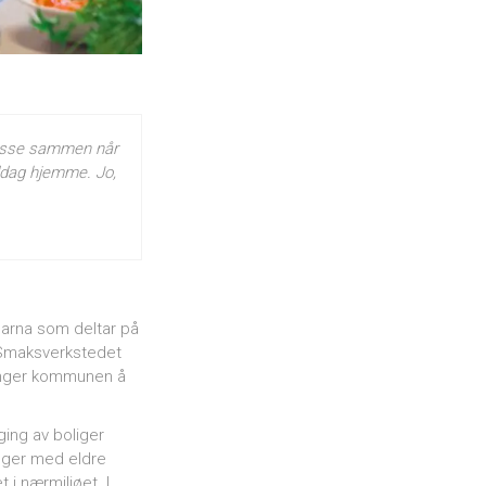
 masse sammen når
iddag hjemme. Jo,
barna som deltar på
å Smaksverkstedet
 trenger kommunen å
ing av boliger
inger med eldre
i nærmiljøet. I