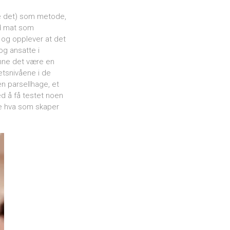
le det) som metode,
ed mat som
e og opplever at det
og ansatte i
nne det være en
etsnivåene i de
n parsellhage, et
d å få testet noen
ke hva som skaper