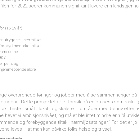
filen for 2022 scorer kommunen signifikant lavere enn landsgjenno
or (15-29 år)
 utrygghet i nærmiljøet
ornøyd med lokalmiljøet
r ensomhet
 80 år
mer per dag
 hjemmeboende eldre
e overordnede føringer og jobber med å se sammenhenger på tv
delingene. Dette prosjektet er et forsøk på en prosess som raskt før
ltak. Teste i smått, lokalt, og skalere til områder med behov ette
hevet vi ambisjonsnivået, og målet ble intet mindre enn “å utvikl
mmende og forebyggende tiltak i nærmiljøsatsinger.” For det er jo 
ivene leves – at man kan påvirke folks helse og trivsel.