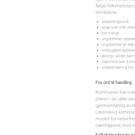
følge folkehelsepro
områdene
utdanningsnivå
unge som står utenf
bor trangt
ungdommer opplever
ungdommer er ikke f
innbyggere oppleve
økning i andel over
skjermtid over 4 ti
underernæring hos
Fra ord til handling
Kommunen har mang
planer i de ulike av
gjennomføring av ti
Lørenskog kommune 
modell for helsefre
nærmiljøene, hvor l