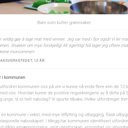
Barn som kutter grønnsaker
r veldig gøy å lage mat med venner. Jeg var med i fjor også! Vi ler
men. Snakker om mye forskjellig! Alt egentlig! Nå lager jeg oftere m
tørene morsomme!»
MAKSVERKSTEDET, 12 ÅR
ker i kommunen
g utfordret kommunen oss på om vi kunne nå enda flere enn de 12 
 med oss. Hvordan kunne de positive ringvirkningene av å delta p
 og unge, til et helt nabolag? Vi spurte tilbake; Hvilke utfordringer
en kommune i vekst, med mye tilflytting og utbygging. Rask utbygg
elasjonelle naboskapet. I tillegg har kommunen identifisert utfordr
årlig ernæringsstatus, ungt utenforskap, ensomhet og utrygghet 