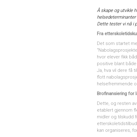
Å skape og utvikle 
helsedeterminanter 
Dette tester vi nå 
Fra etterskoletidsku
Det som startet m
“Nabolagsprosjekte
hvor elever fikk bå
positive blant både
Ja, hva vil dere få 
flott nabolagspros
helsefremmende og
Brofinansiering for l
Dette, og resten a
etablert gjennom f
midler og tilskudd
etterskoletidstilbud
kan organiseres, fo