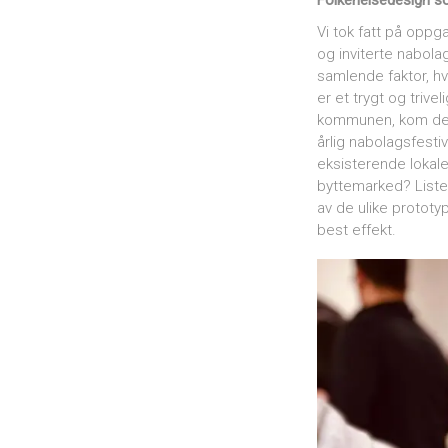
Folkehelsedesign 
Vi tok fatt på oppg
og inviterte nabol
samlende faktor, hva
er et trygt og triv
kommunen, kom det 
årlig nabolagsfesti
eksisterende lokal
byttemarked? Liste
av de ulike prototy
best effekt.