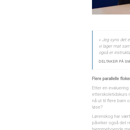
« Jeg syns det e
vi lager mat sam
også er instruk
DELTAKER PÅ S
Flere parallelle flo
Etter en evaluerin
etterskoletidskurs
nå ut til flere barn
løse?
Lørenskog har vært 
påvirker også det r
hjemmeboende med d