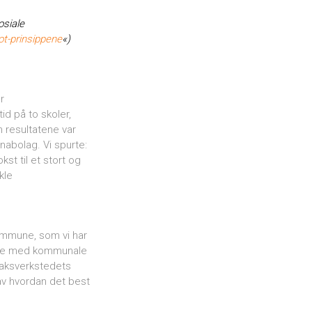
osiale
t-prinsippene
«)
r
d på to skoler,
 resultatene var
nabolag. Vi spurte:
st til et stort og
kle
ommune, som vi har
idere med kommunale
maksverkstedets
t av hvordan det best