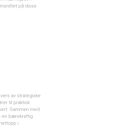
msnittet på disse
ers av strategiske
er til praktisk
r hvert. Sammen med
e en bærekraftig
nettopp i