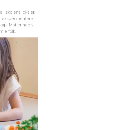
 i skolens lokaler,
 og eksperimentere
ap. Mat er noe vi
amle folk.